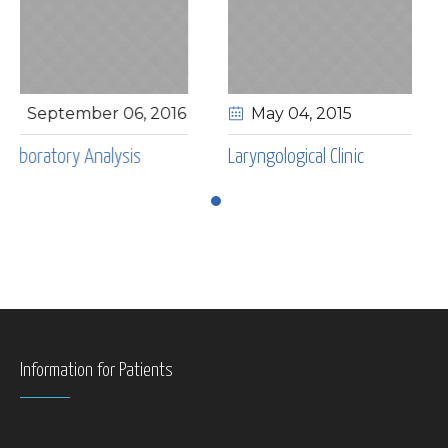
6
, 2016
May 04
, 2015
September 0
s
Laryngological Clinic
Pediatric Clinic
Information for Patients