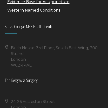
Evidence Base for Acupuncture
Western Named Conditions
Kings College NHS Health Centre
Bush House, 3rd Floor, South East Wing, 300
Strand
London
WC2R 4AE
The Belgravia Surgery
24-26 Eccleston Street
London